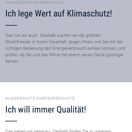
ENERGIEEFFIZIENZBERATUNG
Ich lege Wert auf Klimaschutz!
Das tun wir auch. Deshalb suchen wir die größten
Stromfresser in Ihrem Haushalt, zeigen Ihnen, wie Sie mit der
richtigen Bedienung den Energieverbrauch senken können, und
prüfen, ob Sie und das Klima mit einem neuen Gerät günstiger
fahren.
AUSGEWÄHLTE MARKENPRODUKTE
Ich will immer Qualität!
Das sehen wir genauso. Deshalb finden Sie in unserem