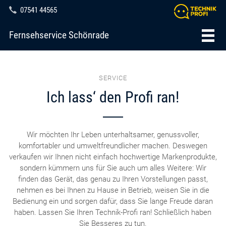
07541 44565
Fernsehservice Schönrade
SERVICE
Ich lass‘ den Profi ran!
Wir möchten Ihr Leben unterhaltsamer, genussvoller,
komfortabler und umweltfreundlicher machen. Deswegen
verkaufen wir Ihnen nicht einfach hochwertige Markenprodukte,
sondern kümmern uns für Sie auch um alles Weitere: Wir
finden das Gerät, das genau zu Ihren Vorstellungen passt,
nehmen es bei Ihnen zu Hause in Betrieb, weisen Sie in die
Bedienung ein und sorgen dafür, dass Sie lange Freude daran
haben. Lassen Sie Ihren Technik-Profi ran! Schließlich haben
Sie Besseres zu tun.