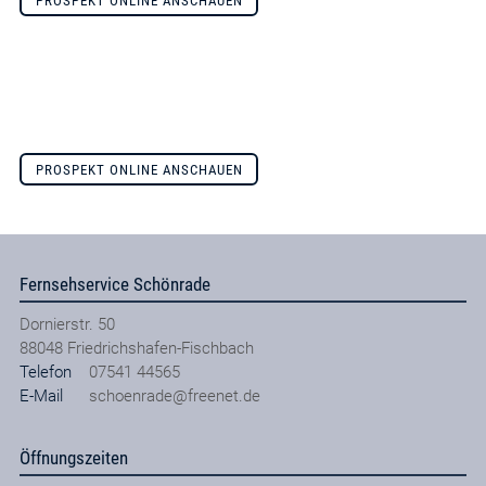
PROSPEKT ONLINE ANSCHAUEN
PROSPEKT ONLINE ANSCHAUEN
Fernsehservice Schönrade
Dornierstr. 50
88048
Friedrichshafen-Fischbach
Telefon
07541 44565
E-Mail
schoenrade@freenet.de
Öffnungszeiten