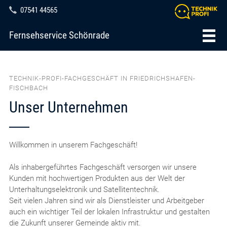
07541 44565
Fernsehservice Schönrade
TECHNIK-PROFI-FACHGESCHÄFT IN FRIEDRICHSHAFEN-
FISCHBACH
Unser Unternehmen
Willkommen in unserem Fachgeschäft!
Als inhabergeführtes Fachgeschäft versorgen wir unsere
Kunden mit hochwertigen Produkten aus der Welt der
Unterhaltungselektronik und Satellitentechnik.
Seit vielen Jahren sind wir als Dienstleister und Arbeitgeber
auch ein wichtiger Teil der lokalen Infrastruktur und gestalten
die Zukunft unserer Gemeinde aktiv mit.