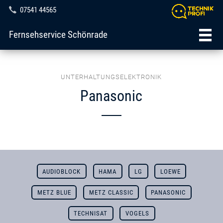
07541 44565
Fernsehservice Schönrade
UNTERHALTUNGSELEKTRONIK
Panasonic
AUDIOBLOCK
HAMA
LG
LOEWE
METZ BLUE
METZ CLASSIC
PANASONIC
TECHNISAT
VOGELS