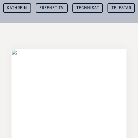
KATHREIN
FREENET TV
TECHNISAT
TELESTAR