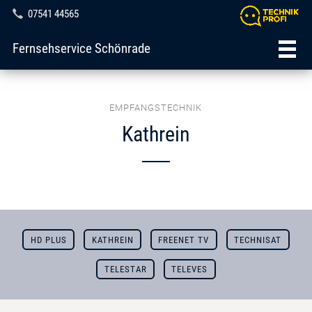
07541 44565
Fernsehservice Schönrade
EMPFANGSTECHNIK
Kathrein
HD PLUS
KATHREIN
FREENET TV
TECHNISAT
TELESTAR
TELEVES