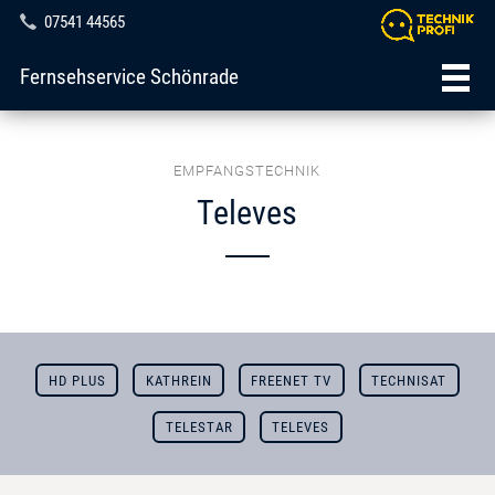
07541 44565
Fernsehservice Schönrade
EMPFANGSTECHNIK
Televes
HD PLUS
KATHREIN
FREENET TV
TECHNISAT
TELESTAR
TELEVES